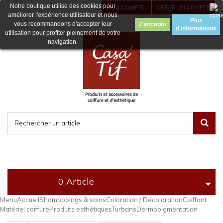
Notre boutique utilise des cookies pour
MON COMPTE
CRÉER UN COMPTE
améliorer l'expérience utilisateur et nous
Plus
vous recommandons d'accepter leur
d'informations
utilisation pour profiter pleinement de votre
navigation.
0 Article
Menu
Accueil
Shampooings & soins
Coloration / Décoloration
Coiffant
Matériel coiffure
Produits esthétiques
Turbans
Dermopigmentation