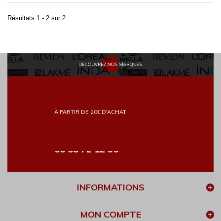
Résultats 1 - 2 sur 2.
POINT RELAY
LIVRAISON RAPIDE
FRAIS DE PORT GRATUITS
À PARTIR DE 20€ D'ACHAT
PAIEMENT SÉCURISÉ
CONTACTEZ-NOUS
05 58 72 12 96
INFORMATIONS
MON COMPTE