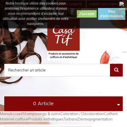
Notre boutique utilise des cookies pour
MON COMPTE
CRÉER UN COMPTE
améliorer l'expérience utilisateur et nous
Plus
vous recommandons d'accepter leur
d'informations
utilisation pour profiter pleinement de votre
navigation.
0 Article
Menu
Accueil
Shampooings & soins
Coloration / Décoloration
Coiffant
Matériel coiffure
Produits esthétiques
Turbans
Dermopigmentation