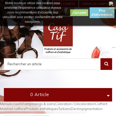
Notre boutique utilise des cookies pour
MON COMPTE
CRÉER UN COMPTE
améliorer l'expérience utilisateur et nous
Plus
vous recommandons d'accepter leur
d'informations
utilisation pour profiter pleinement de votre
navigation.
0 Article
Menu
Accueil
Shampooings & soins
Coloration / Décoloration
Coiffant
Matériel coiffure
Produits esthétiques
Turbans
Dermopigmentation