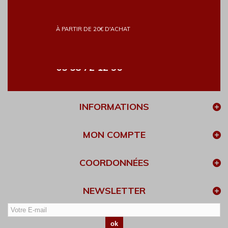
LIVRAISON RAPIDE
FRAIS DE PORT GRATUITS
À PARTIR DE 20€ D'ACHAT
PAIEMENT SÉCURISÉ
CONTACTEZ-NOUS
05 58 72 12 96
INFORMATIONS
MON COMPTE
COORDONNÉES
NEWSLETTER
ok